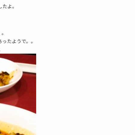
したよ。
。。
あったようで。。
；