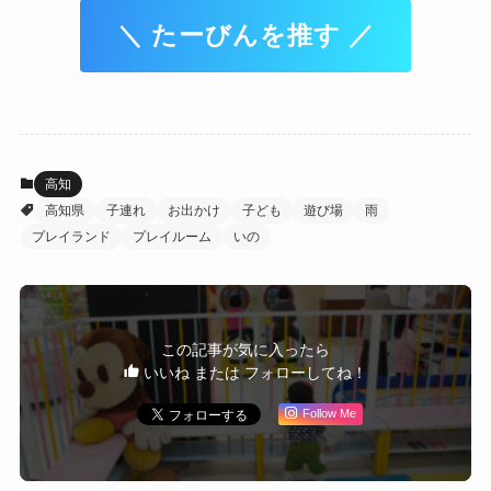
＼ たーびんを推す ／
高知
高知県
子連れ
お出かけ
子ども
遊び場
雨
プレイランド
プレイルーム
いの
この記事が気に入ったら
いいね または フォローしてね！
Follow Me