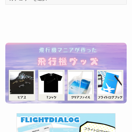
テ
ゴ
リ
ー