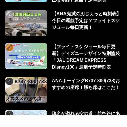
Express」運航予定時刻表
【ANA鬼滅の刃じぇっと時刻表】
今日の運航予定は？フライトスケ
ジュール毎日更新！
【フライトスケジュール毎日更
新】ディズニーデザイン特別塗装
「JAL DREAM EXPRESS
Disney100」運航予定時刻表
ANAボーイングB737-800(738)お
すすめの座席！勝ち席はここだ！
珍名が溢れる空の道！航空路にあ
る100のウェイポイントを一挙に