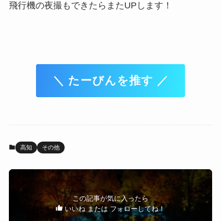
飛行機の夜撮もできたらまたUPします！
＼ たーびんを推す ／
高知
その他
この記事が気に入ったら
いいね または フォローしてね！