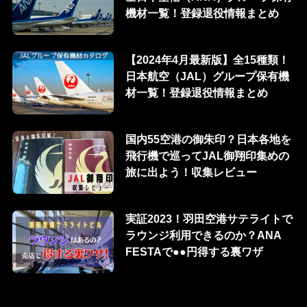
機材一覧！登録退役情報まとめ
【2024年4月最新版】全15種類！
日本航空（JAL）グループ保有機
材一覧！登録退役情報まとめ
国内55空港の御朱印？日本各地を
飛行機で巡ってJAL御翔印集めの
旅に出よう！収集レビュー
実証2023！羽田空港サテライトで
ラウンジ利用できるのか？ANA
FESTAで●●円得する裏ワザ