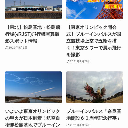
【東北】松島基地・松島飛
【東京オリンピック開会
行場(-/RJST)飛行機写真撮
式】ブルーインパルスが国
影スポット情報
立競技場上空で五輪を描
く！東京タワーで展示飛行
2022年5月1日
を撮影
2021年7月26日
いよいよ東京オリンピック
ブルーインパルス「奈良基
の聖火が日本到着！航空自
地開設６０周年記念行事」
衛隊松島基地でブルーイン
2021年4月14日