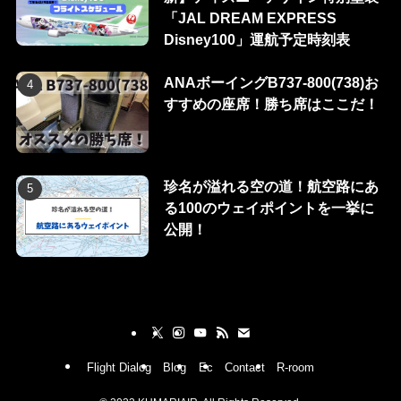
「JAL DREAM EXPRESS
Disney100」運航予定時刻表
ANAボーイングB737-800(738)お
すすめの座席！勝ち席はここだ！
珍名が溢れる空の道！航空路にあ
る100のウェイポイントを一挙に
公開！
Flight Dialog
Blog
Ec
Contact
R-room