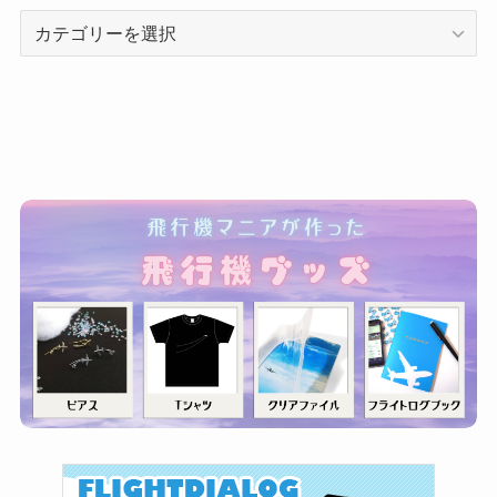
カ
テ
ゴ
リ
ー