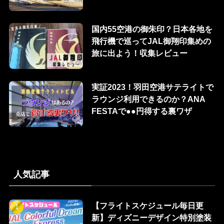
国内55空港の御朱印？日本各地を
飛行機で巡ってJAL御翔印集めの
旅に出よう！収集レビュー
実証2023！羽田空港サテライトで
ラウンジ利用できるのか？ANA
FESTAで●●円得する裏ワザ
人気記事
【フライトスケジュール毎日更
新】ディズニーデザイン特別塗装