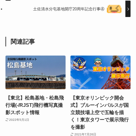
土佐清水分屯基地開庁20周年記念行事④
関連記事
【東北】松島基地・松島飛
【東京オリンピック開会
行場(-/RJST)飛行機写真撮
式】ブルーインパルスが国
影スポット情報
立競技場上空で五輪を描
く！東京タワーで展示飛行
2022年5月1日
を撮影
2021年7月26日