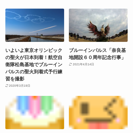
いよいよ東京オリンピック
ブルーインパルス「奈良基
の聖火が日本到着！航空自
地開設６０周年記念行事」
衛隊松島基地でブルーイン
2021年4月14日
パルスの聖火到着式予行練
習を撮影
2020年3月19日