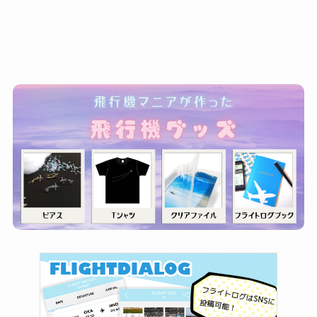
ゴ
リ
ー