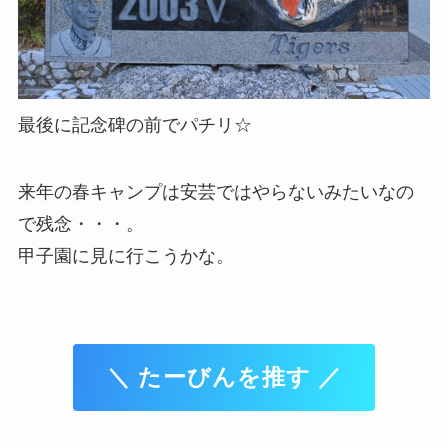
最後に記念碑の前でパチリ☆
来年の春キャンプは安芸ではやらないみたいなの
で残念・・・。
甲子園に見に行こうかな。
＼ たーびんを推す ／