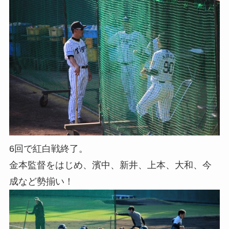
6回で紅白戦終了。
金本監督をはじめ、濱中、新井、上本、大和、今
成など勢揃い！