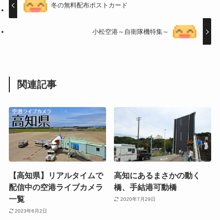
冬の無料配布ポストカード
小松空港～自衛隊機特集～
関連記事
【高知県】リアルタイムで
高知にあるまさかの動く
配信中の空港ライブカメラ
橋、手結港可動橋
一覧
2020年7月29日
2023年6月2日