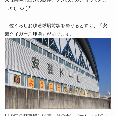
した(｡･ω･)ﾉﾞ
土佐くろしお鉄道球場前駅を降りるとすぐ、「安
芸タイガース球場」があります。