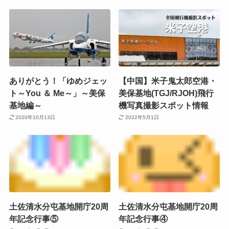
ありがとう！「ゆめジェッ
【中国】米子鬼太郎空港・
ト～You ＆ Me～」～美保
美保基地(TGJ/RJOH)飛行
基地編～
機写真撮影スポット情報
2020年10月13日
2022年5月1日
土佐清水分屯基地開庁20周
土佐清水分屯基地開庁20周
年記念行事⑤
年記念行事④