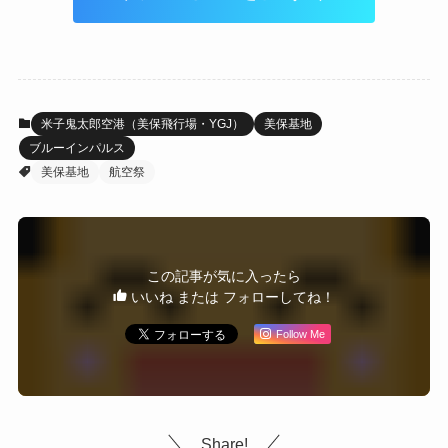
米子鬼太郎空港（美保飛行場・YGJ）
美保基地
ブルーインパルス
美保基地
航空祭
この記事が気に入ったら
いいね または フォローしてね！
Follow Me
Share!