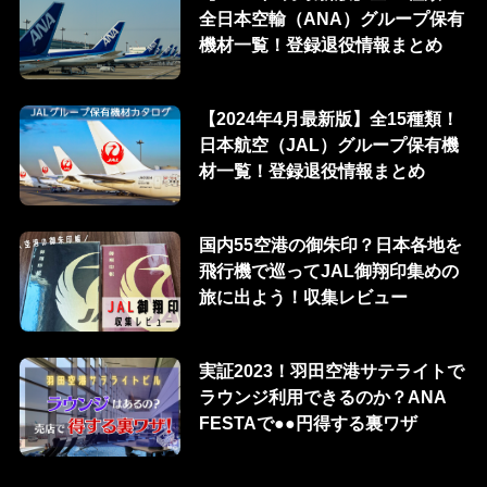
全日本空輸（ANA）グループ保有
機材一覧！登録退役情報まとめ
【2024年4月最新版】全15種類！
日本航空（JAL）グループ保有機
材一覧！登録退役情報まとめ
国内55空港の御朱印？日本各地を
飛行機で巡ってJAL御翔印集めの
旅に出よう！収集レビュー
実証2023！羽田空港サテライトで
ラウンジ利用できるのか？ANA
FESTAで●●円得する裏ワザ