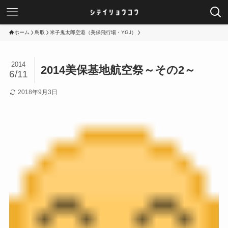
ホーム
鳥取
米子鬼太郎空港（美保飛行場・YGJ）
2014
2014美保基地航空祭～その2～
6/11
2018年9月3日