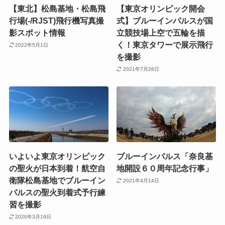
【東北】松島基地・松島飛
【東京オリンピック開会
行場(-/RJST)飛行機写真撮
式】ブルーインパルスが国
影スポット情報
立競技場上空で五輪を描
く！東京タワーで展示飛行
2022年5月1日
を撮影
2021年7月26日
いよいよ東京オリンピック
ブルーインパルス「奈良基
の聖火が日本到着！航空自
地開設６０周年記念行事」
衛隊松島基地でブルーイン
2021年4月14日
パルスの聖火到着式予行練
習を撮影
2020年3月19日