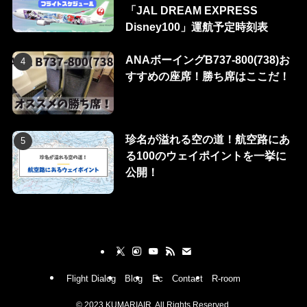
「JAL DREAM EXPRESS
Disney100」運航予定時刻表
ANAボーイングB737-800(738)お
すすめの座席！勝ち席はここだ！
珍名が溢れる空の道！航空路にあ
る100のウェイポイントを一挙に
公開！
Flight Dialog
Blog
Ec
Contact
R-room
©
2023 KUMARIAIR. All Rights Reserved.