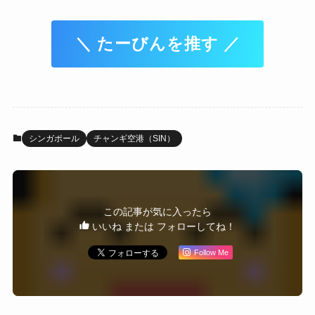
＼ たーびんを推す ／
シンガポール
チャンギ空港（SIN）
この記事が気に入ったら
いいね または フォローしてね！
Follow Me