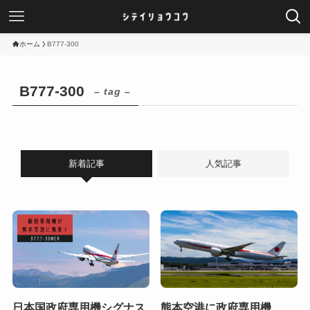
ホーム
B777-300
B777-300
– tag –
新着記事
人気記事
日本国政府専用機シグナス
熊本空港に政府専用機