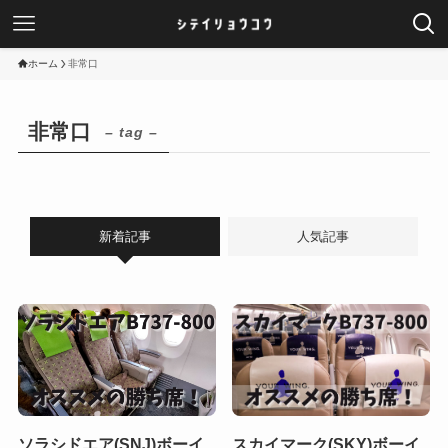
ホーム
非常口
非常口
– tag –
新着記事
人気記事
ソラシドエア(SNJ)ボーイ
スカイマーク(SKY)ボーイ