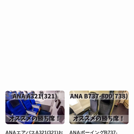
ANAエアバスA321(321)お
ANAボーイングB737-