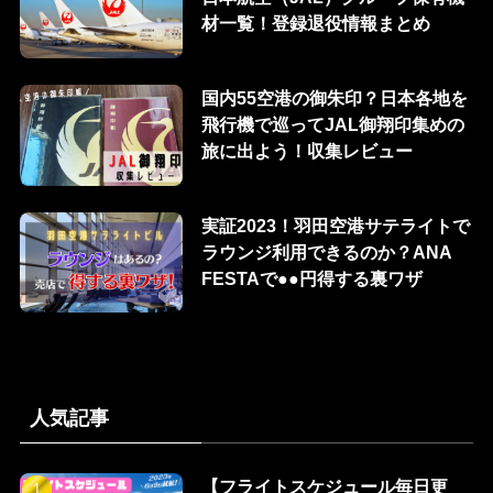
材一覧！登録退役情報まとめ
国内55空港の御朱印？日本各地を
飛行機で巡ってJAL御翔印集めの
旅に出よう！収集レビュー
実証2023！羽田空港サテライトで
ラウンジ利用できるのか？ANA
FESTAで●●円得する裏ワザ
人気記事
【フライトスケジュール毎日更