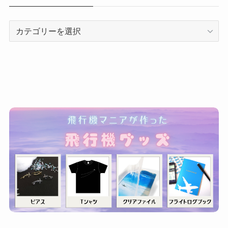
カ
テ
ゴ
リ
ー