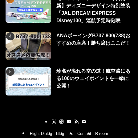
新】ディズニーデザイン特別塗装
「JAL DREAM EXPRESS
Disney100」運航予定時刻表
ANAボーイングB737-800(738)お
すすめの座席！勝ち席はここだ！
珍名が溢れる空の道！航空路にあ
る100のウェイポイントを一挙に
公開！
Flight Dialog
Blog
Ec
Contact
R-room