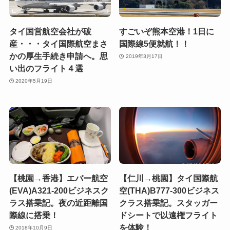
タイ国営航空会社が破
すごいぞ熊本空港！1日に
産・・・タイ国際航空まさ
国際線5便就航！！
かの厚生手続き申請へ。思
2019年3月17日
い出のフライト４選
2020年5月19日
【桃園→香港】エバー航空
【仁川→桃園】タイ国際航
(EVA)A321-200ビジネスク
空(THA)B777-300ビジネス
ラス搭乗記。夜の近距離国
クラス搭乗記。スタッガー
際線に搭乗！
ドシートで以遠権フライト
を体験！
2018年10月9日