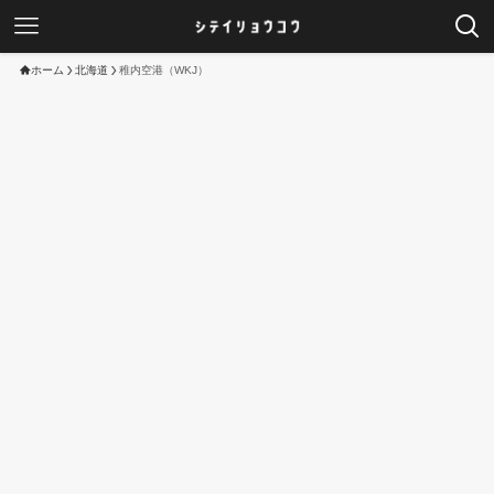
ホーム
北海道
稚内空港（WKJ）