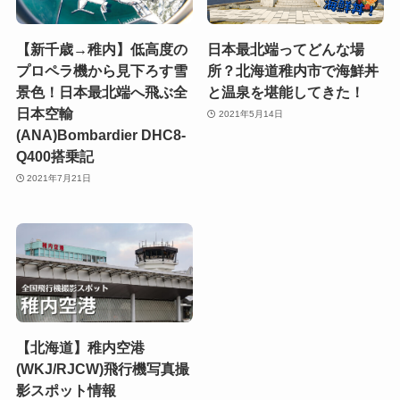
【新千歳→稚内】低高度の
日本最北端ってどんな場
プロペラ機から見下ろす雪
所？北海道稚内市で海鮮丼
景色！日本最北端へ飛ぶ全
と温泉を堪能してきた！
日本空輸
2021年5月14日
(ANA)Bombardier DHC8-
Q400搭乗記
2021年7月21日
【北海道】稚内空港
(WKJ/RJCW)飛行機写真撮
影スポット情報