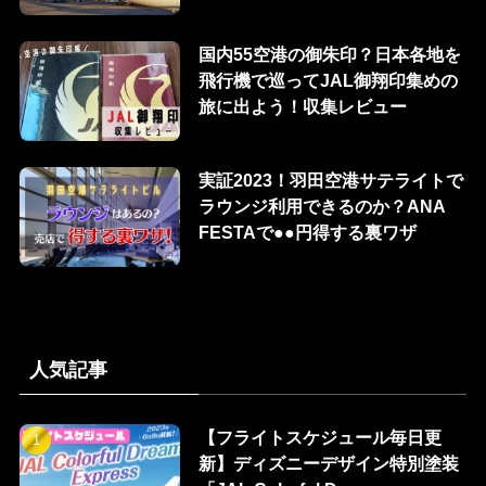
国内55空港の御朱印？日本各地を
飛行機で巡ってJAL御翔印集めの
旅に出よう！収集レビュー
実証2023！羽田空港サテライトで
ラウンジ利用できるのか？ANA
FESTAで●●円得する裏ワザ
人気記事
【フライトスケジュール毎日更
新】ディズニーデザイン特別塗装