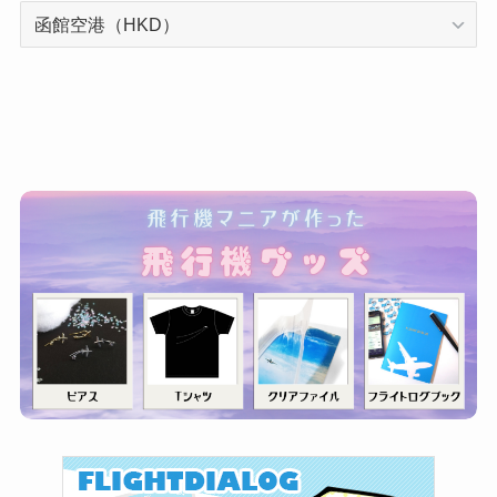
カ
テ
ゴ
リ
ー