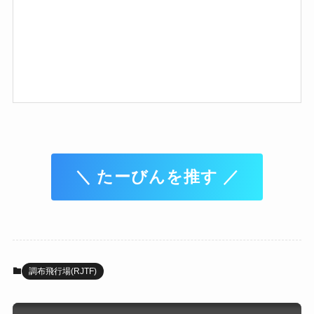
＼ たーびんを推す ／
調布飛行場(RJTF)