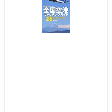
(
)
p
o
s
t
e
d
w
i
t