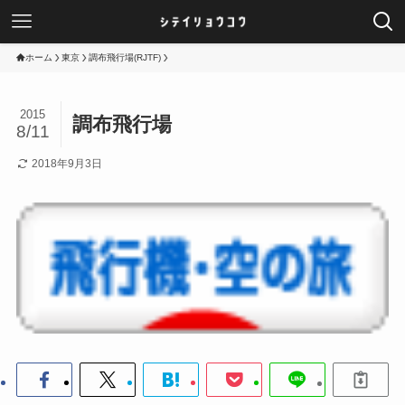
ホーム
東京
調布飛行場(RJTF)
2015
調布飛行場
8/11
2018年9月3日