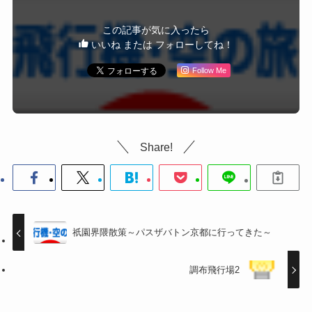
この記事が気に入ったら
いいね または フォローしてね！
Follow Me
Share!
祇園界隈散策～パスザバトン京都に行ってきた～
調布飛行場2