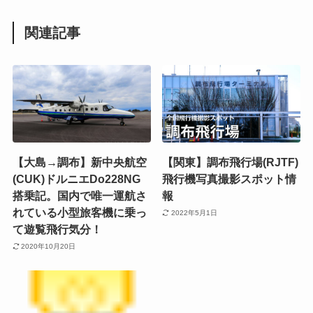
関連記事
【大島→調布】新中央航空
【関東】調布飛行場(RJTF)
(CUK)ドルニエDo228NG
飛行機写真撮影スポット情
搭乗記。国内で唯一運航さ
報
れている小型旅客機に乗っ
2022年5月1日
て遊覧飛行気分！
2020年10月20日