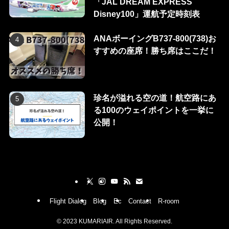
「JAL DREAM EXPRESS
Disney100」運航予定時刻表
ANAボーイングB737-800(738)お
すすめの座席！勝ち席はここだ！
珍名が溢れる空の道！航空路にあ
る100のウェイポイントを一挙に
公開！
Flight Dialog
Blog
Ec
Contact
R-room
©
2023 KUMARIAIR. All Rights Reserved.