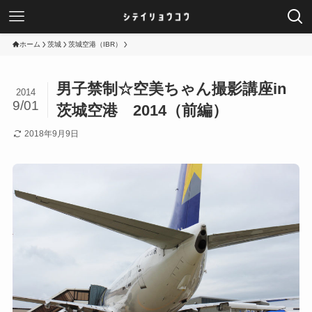
ホーム
茨城
茨城空港（IBR）
男子禁制☆空美ちゃん撮影講座in
2014
9/01
茨城空港 2014（前編）
2018年9月9日