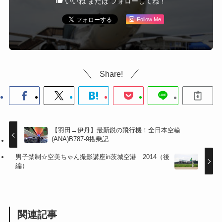
いいね または フォローしてね！
Follow Me
Share!
【羽田→伊丹】最新鋭の飛行機！全日本空輸
(ANA)B787-9搭乗記
男子禁制☆空美ちゃん撮影講座in茨城空港 2014（後
編）
関連記事