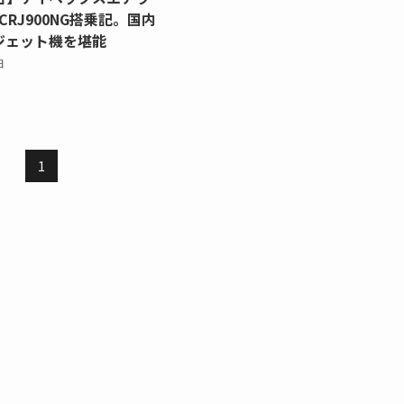
)CRJ900NG搭乗記。国内
ジェット機を堪能
日
1