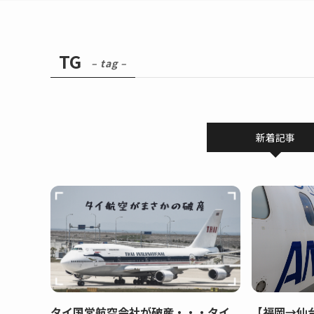
TG
– tag –
新着記事
タイ国営航空会社が破産・・・タイ
【福岡→仙