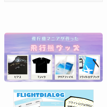
テ
ゴ
リ
ー