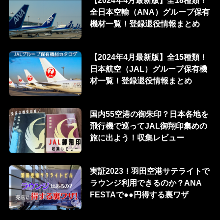
【2024年4月最新版】全18種類！
全日本空輸（ANA）グループ保有
機材一覧！登録退役情報まとめ
【2024年4月最新版】全15種類！
日本航空（JAL）グループ保有機
材一覧！登録退役情報まとめ
国内55空港の御朱印？日本各地を
飛行機で巡ってJAL御翔印集めの
旅に出よう！収集レビュー
実証2023！羽田空港サテライトで
ラウンジ利用できるのか？ANA
FESTAで●●円得する裏ワザ