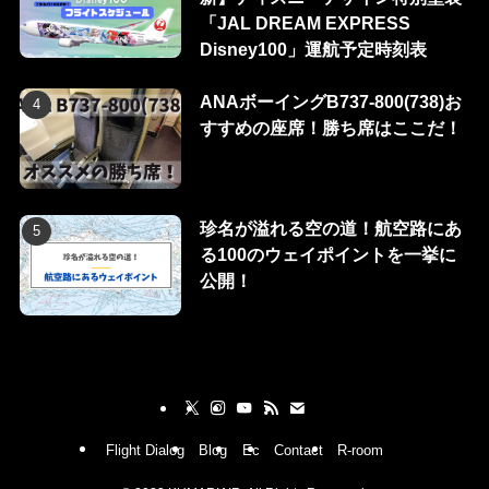
「JAL DREAM EXPRESS
Disney100」運航予定時刻表
ANAボーイングB737-800(738)お
すすめの座席！勝ち席はここだ！
珍名が溢れる空の道！航空路にあ
る100のウェイポイントを一挙に
公開！
Flight Dialog
Blog
Ec
Contact
R-room