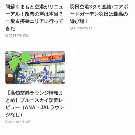
阿蘇くまもと空港がリニュ
羽田空港3タミ直結♪エアポ
ーアル！改悪の声は本当？
ートガーデン羽田は最高の
一般＆搭乗エリアに行って
遊び場！
きた
2023年2月24日
2023年6月2日
【高知空港ラウンジ情報ま
とめ】ブルースカイ訪問レ
ビュー（ANA・JALラウン
ジなし）
2022年7月18日