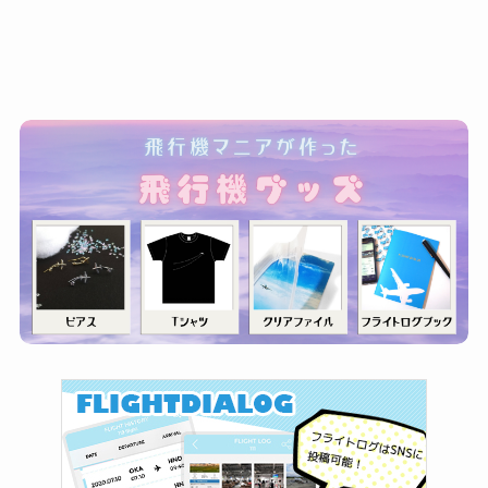
ゴ
リ
ー