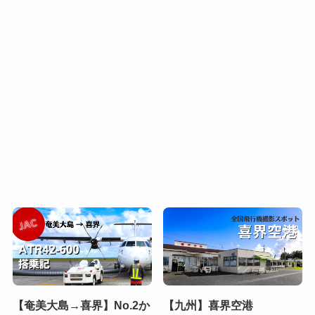
【奄美大島→喜界】No.2か
【九州】喜界空港