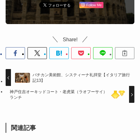
Follow Me
Share!
バチカン美術館、システィーナ礼拝堂【イタリア旅行
記13】
神戸住吉オーキッドコート・老虎菜（ラオフーサイ）
ランチ
関連記事