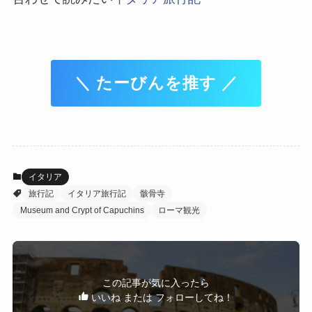
＼ たーびんを推す ／
イタリア
旅行記
イタリア旅行記
骸骨寺
Museum and Crypt of Capuchins
ローマ観光
この記事が気に入ったら
いいね または フォローしてね！