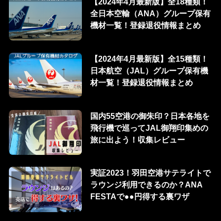
【2024年4月最新版】全18種類！
全日本空輸（ANA）グループ保有
機材一覧！登録退役情報まとめ
【2024年4月最新版】全15種類！
日本航空（JAL）グループ保有機
材一覧！登録退役情報まとめ
国内55空港の御朱印？日本各地を
飛行機で巡ってJAL御翔印集めの
旅に出よう！収集レビュー
実証2023！羽田空港サテライトで
ラウンジ利用できるのか？ANA
FESTAで●●円得する裏ワザ