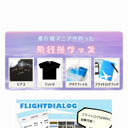
ゴ
リ
ー