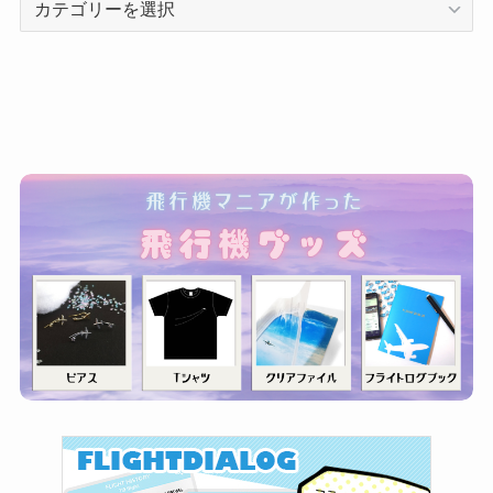
テ
ゴ
リ
ー