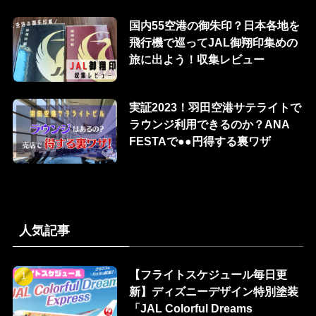
国内55空港の御朱印？日本各地を
飛行機で巡ってJAL御翔印集めの
旅に出よう！収集レビュー
実証2023！羽田空港サテライトで
ラウンジ利用できるのか？ANA
FESTAで●●円得する裏ワザ
人気記事
【フライトスケジュール毎日更
新】ディズニーデザイン特別塗装
「JAL Colorful Dreams