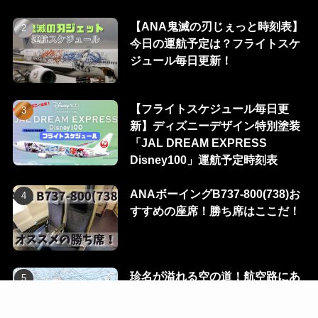
【ANA鬼滅の刃じぇっと時刻表】
今日の運航予定は？フライトスケ
ジュール毎日更新！
【フライトスケジュール毎日更
新】ディズニーデザイン特別塗装
「JAL DREAM EXPRESS
Disney100」運航予定時刻表
ANAボーイングB737-800(738)お
すすめの座席！勝ち席はここだ！
珍名が溢れる空の道！航空路にあ
る100のウェイポイントを一挙に
公開！