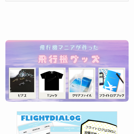
ゴ
リ
ー