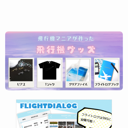
ゴ
リ
ー