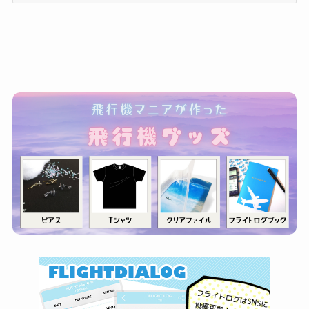
ゴ
リ
ー