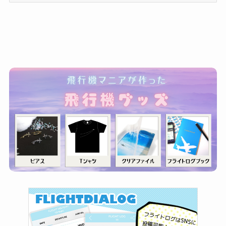
ゴ
リ
ー