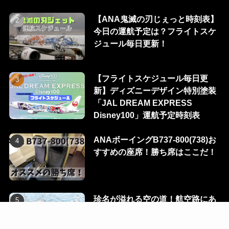
【ANA鬼滅の刃じぇっと時刻表】
今日の運航予定は？フライトスケ
ジュール毎日更新！
【フライトスケジュール毎日更
新】ディズニーデザイン特別塗装
「JAL DREAM EXPRESS
Disney100」運航予定時刻表
ANAボーイングB737-800(738)お
すすめの座席！勝ち席はここだ！
珍名が溢れる空の道！航空路にあ
る100のウェイポイントを一挙に
公開！