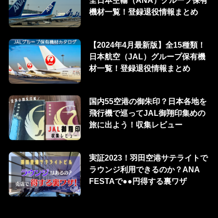
全日本空輸（ANA）グループ保有
機材一覧！登録退役情報まとめ
【2024年4月最新版】全15種類！
日本航空（JAL）グループ保有機
材一覧！登録退役情報まとめ
国内55空港の御朱印？日本各地を
飛行機で巡ってJAL御翔印集めの
旅に出よう！収集レビュー
実証2023！羽田空港サテライトで
ラウンジ利用できるのか？ANA
FESTAで●●円得する裏ワザ