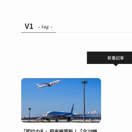
V1
– tag –
新着記事
「即位の礼」飛来機更新！【全28機