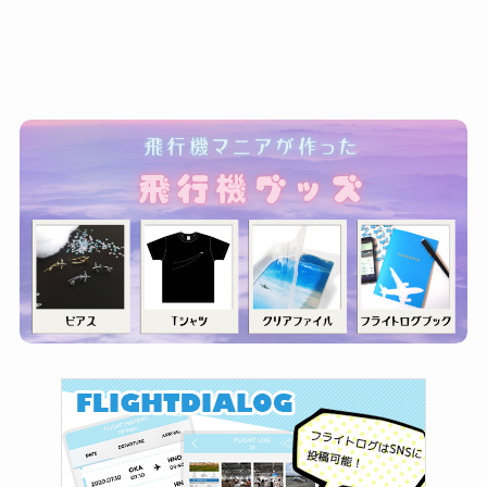
ゴ
リ
ー