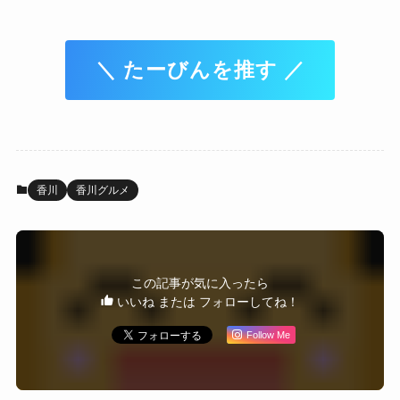
＼ たーびんを推す ／
香川
香川グルメ
この記事が気に入ったら
いいね または フォローしてね！
Follow Me