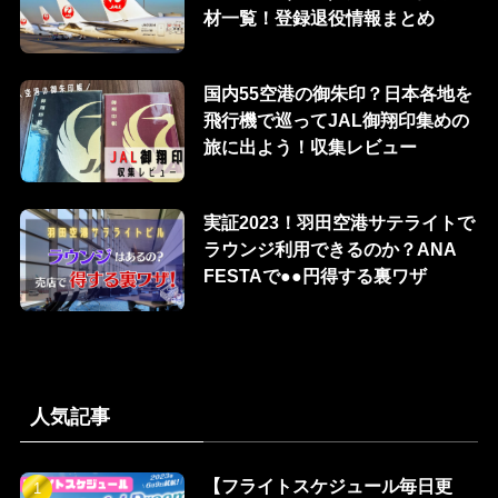
材一覧！登録退役情報まとめ
国内55空港の御朱印？日本各地を
飛行機で巡ってJAL御翔印集めの
旅に出よう！収集レビュー
実証2023！羽田空港サテライトで
ラウンジ利用できるのか？ANA
FESTAで●●円得する裏ワザ
人気記事
【フライトスケジュール毎日更