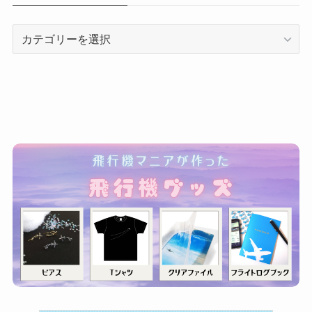
カ
テ
ゴ
リ
ー