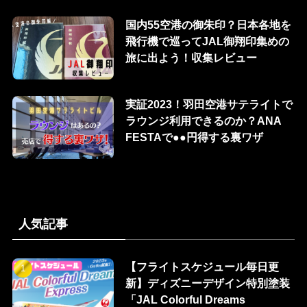
国内55空港の御朱印？日本各地を
飛行機で巡ってJAL御翔印集めの
旅に出よう！収集レビュー
実証2023！羽田空港サテライトで
ラウンジ利用できるのか？ANA
FESTAで●●円得する裏ワザ
人気記事
【フライトスケジュール毎日更
新】ディズニーデザイン特別塗装
「JAL Colorful Dreams