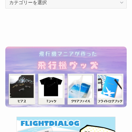
テ
ゴ
リ
ー