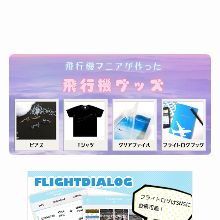
ゴ
リ
ー