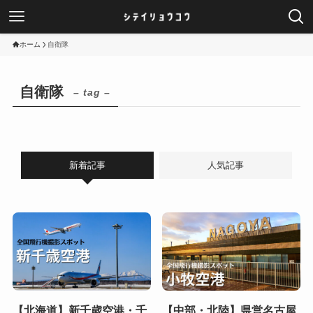
ホーム
自衛隊
自衛隊
– tag –
新着記事
人気記事
【北海道】新千歳空港・千
【中部・北陸】県営名古屋