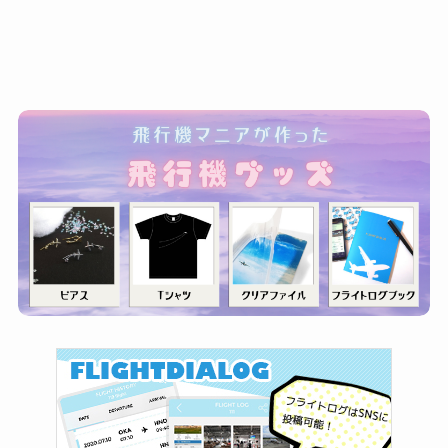
ゴ
リ
ー