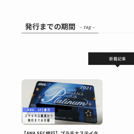
発行までの期間
– tag –
新着記事
【ANA SFC修行】プラチナステイタ