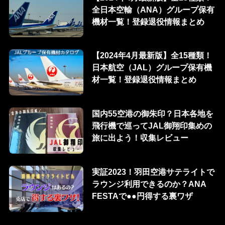
全日本空輸（ANA）グループ保有
機材一覧！登録退役情報まとめ
【2024年4月最新版】全15種類！
日本航空（JAL）グループ保有機
材一覧！登録退役情報まとめ
国内55空港の御朱印？日本各地を
飛行機で巡ってJAL御翔印集めの
旅に出よう！収集レビュー
実証2023！羽田空港サテライトで
ラウンジ利用できるのか？ANA
FESTAで●●円得する裏ワザ