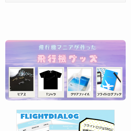
テ
ゴ
リ
ー