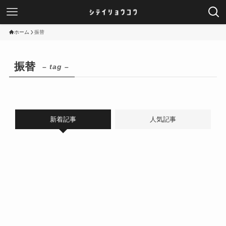
ホーム
振替
振替
– tag –
新着記事
人気記事