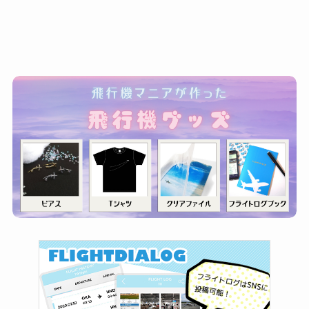
ゴ
リ
ー