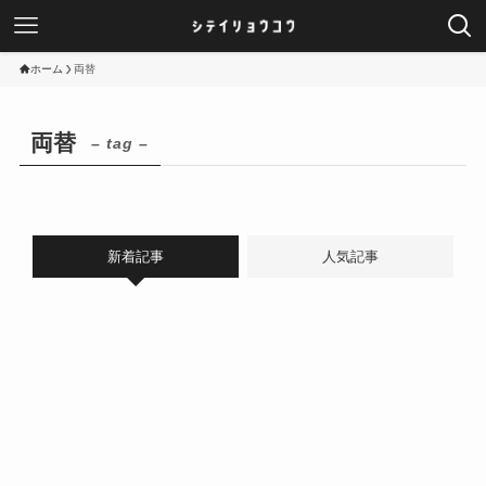
ホーム
両替
両替
– tag –
新着記事
人気記事