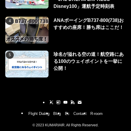
Disney100」運航予定時刻表
ANAボーイングB737-800(738)お
すすめの座席！勝ち席はここだ！
珍名が溢れる空の道！航空路にあ
る100のウェイポイントを一挙に
公開！
Flight Dialog
Blog
Ec
Contact
R-room
©
2023 KUMARIAIR. All Rights Reserved.