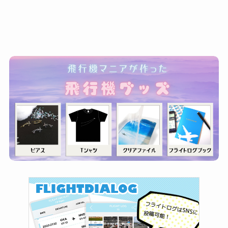
ゴ
リ
ー