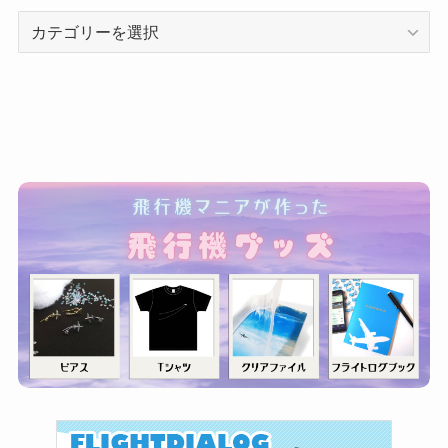
カ
テ
ゴ
リ
ー