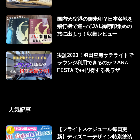
国内55空港の御朱印？日本各地を
飛行機で巡ってJAL御翔印集めの
旅に出よう！収集レビュー
実証2023！羽田空港サテライトで
ラウンジ利用できるのか？ANA
FESTAで●●円得する裏ワザ
人気記事
【フライトスケジュール毎日更
新】ディズニーデザイン特別塗装