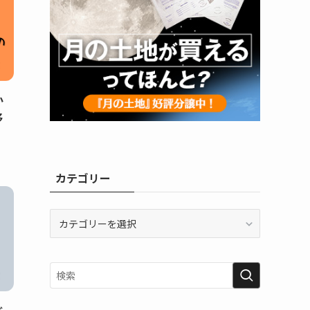
か
移
カテゴリー
カ
テ
ゴ
リ
ー