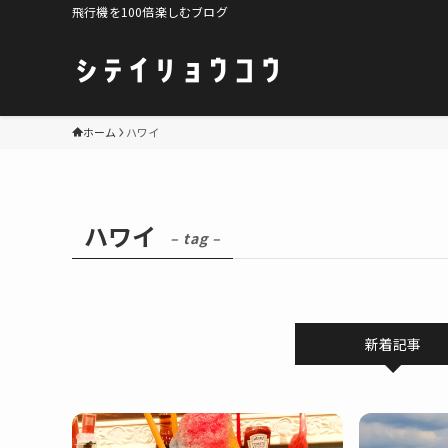
飛行機を100倍楽しむブログ
ホーム
ハワイ
ハワイ
– tag –
新着記事