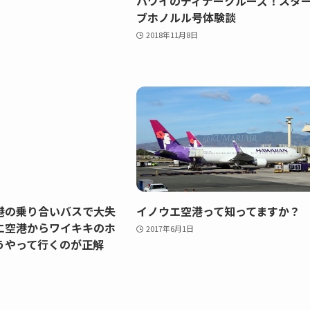
ハワイのディナークルーズ！スタ
ブホノルル号体験談
2018年11月8日
港の乗り合いバスで大失
イノウエ空港って知ってますか？
エ空港からワイキキのホ
2017年6月1日
うやって行くのが正解