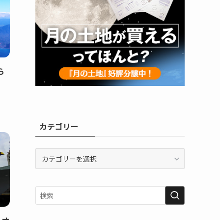
ら
カテゴリー
カ
テ
ゴ
リ
ー