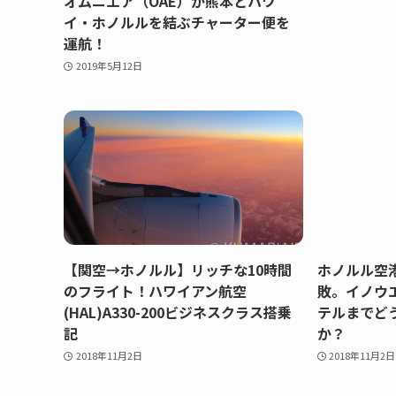
オムニエア（OAE）が熊本とハワ
イ・ホノルルを結ぶチャーター便を
運航！
2019年5月12日
【関空→ホノルル】リッチな10時間
ホノルル空
のフライト！ハワイアン航空
敗。イノウ
(HAL)A330-200ビジネスクラス搭乗
テルまでど
記
か？
2018年11月2日
2018年11月2日